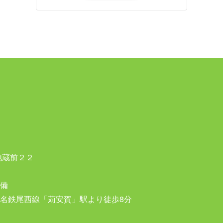
地蔵前２２
備
名鉄尾西線「苅安賀」駅より徒歩8分