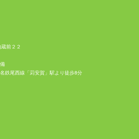
地蔵前２２
備
名鉄尾西線「苅安賀」駅より徒歩8分